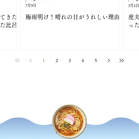
7月9日
3月12
ってきた
梅雨明け！晴れの日がうれしい理由
虎
けた比呂
っ
1
2
3
4
5