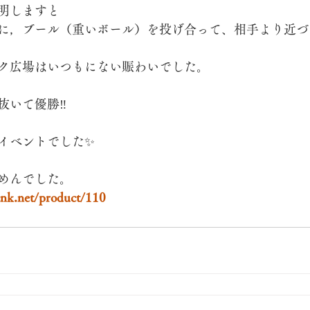
明しますと
に，ブール（重いボール）を投げ合って、相手より近づ
ク広場はいつもにない賑わいでした。
抜いて優勝‼
イベントでした✨
めんでした。
ocnk.net/product/110