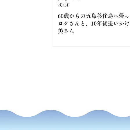
7月13日
60歳からの五島移住島へ帰
ロクさんと、10年後追いか
美さん