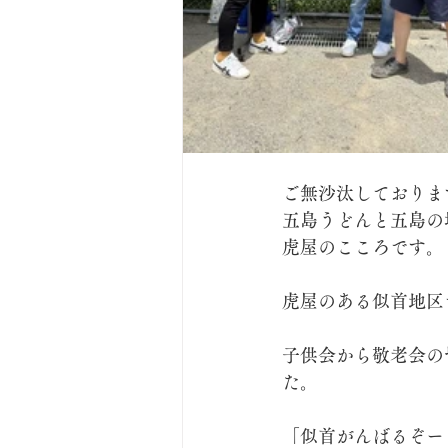
ご無沙汰しておりま
五島うどんと五島の
虎屋のこころです。
虎屋のある似首地区
子供会から敬老会の
た。
「似首がんばるぞー