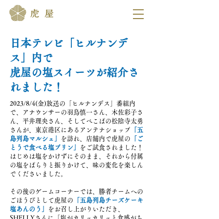
日本テレビ
「ヒルナンデ
ス」内で
虎屋の塩スイーツが紹介さ
れました！
2023/8/4(金)放送の「ヒルナンデス」番組内
で、アナウンサーの羽鳥慎一さん、木佐彩子さ
ん、平井理央さん、そしてぺこぱの松陰寺太勇
さんが、東京港区にあるアンテナショップ
「五
島列島マルシェ」
を訪れ、店舗内で虎屋の
「ご
とうで食べる塩プリン」
をご試食されました！
はじめは塩をかけずにそのまま、それから付属
の塩をぱらりと振りかけて、味の変化を楽しん
でくださいました。
その後のゲームコーナーでは、勝者チームへの
ごほうびとして虎屋の
「五島列島チーズケーキ
塩あんのう」
をお召し上がりいただき、
SHELLYさんに「塩がカリッカリッと食感がち