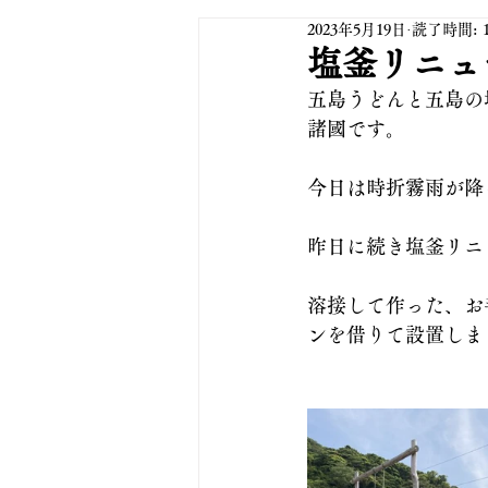
2023年5月19日
読了時間: 
塩釜リニュ
五島うどんと五島の
諸國です。
今日は時折霧雨が降
昨日に続き塩釜リニ
溶接して作った、お
ンを借りて設置しま