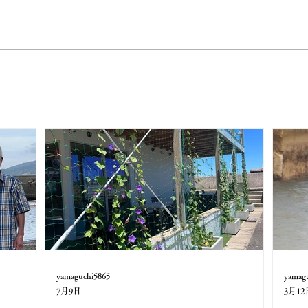
yamaguchi5865
yamag
7月9日
3月12